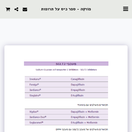
פוֹרטֶה - ספר כיס על תרופות